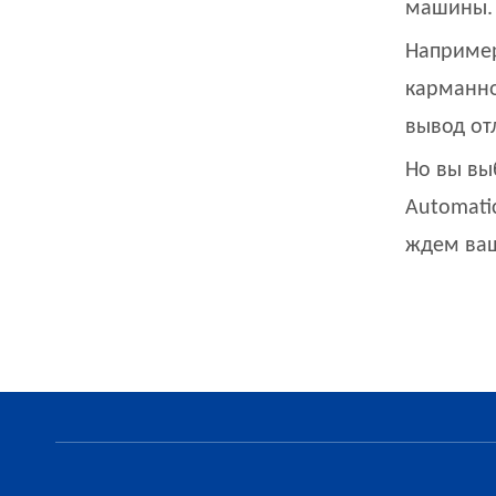
машины. 
Например
карманно
вывод отл
Но вы выб
Automati
ждем ваш