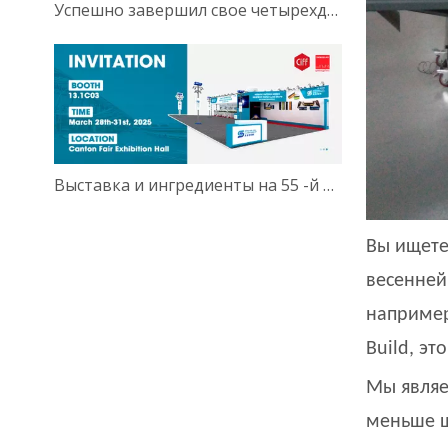
Успешно завершил свое четырехдневное участие!
Выставка и ингредиенты на 55 -й 2025 году в Китае Гуанчжоу.
Вы ищете
весенней
наприме
Build, эт
Мы являе
меньше ш