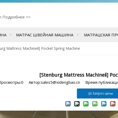
cn
Подробнее >>
ИНА
МАТРАС ШВЕЙНАЯ МАШИНА
МАТРАЦСКАЯ П
urg Mattress Machineⅱ] Pocket Spring Machine
[Stenburg Mattress Machineⅱ] Poc
Просмотры:
0
Автор:sales5@xidengbao.cn Время публикац
Запрос цены