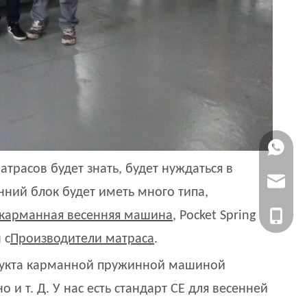
+86 133
трасов будет знать, будет нуждаться в
marketi
нний блок будет иметь много типа,
+86 133
карманная весенняя машина
, Pocket Spring
 с
Производители матраса
.
дукта карманной пружинной машиной
 т. Д. У нас есть стандарт CE для весенней