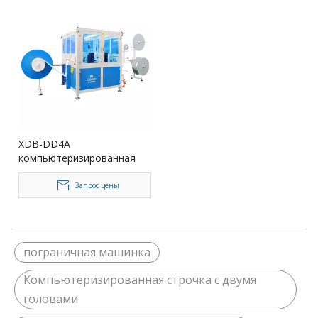
XDB-DD4A
компьютеризированная
штучатая машина для
матраса для матраса для
Запрос цены
матраса
пограничная машинка
Компьютеризированная строчка с двумя
головами