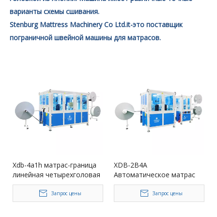
варианты схемы сшивания.
Stenburg Mattress Machinery Co Ltd.it-это поставщик
пограничной швейной машины для матрасов.
Xdb-4a1h матрас-граница
XDB-2B4A
линейная четырехголовая
Автоматическое матрас
точечная машина
боковой боковой строчки
Запрос цены
Запрос цены