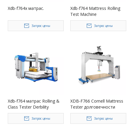
Xdb-f764x матрас.
Xdb-f764 Mattress Rolling
Test Machine
Многофункция
Запрос цены
Запрос цены
Xdb-f764 матрас Rolling &
XDB-F766 Cornell Mattress
Class Tester Derbility
Tester долговечности
Запрос цены
Запрос цены