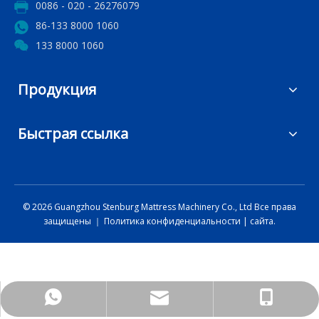
0086 - 020 - 26276079
86-133 8000 1060
133 8000 1060
Продукция
Быстрая ссылка
©
2026
Guangzhou Stenburg Mattress Machinery Co., Ltd Все права
защищены ｜
Политика конфиденциальности
|
сайта.
marketing@xidengbao.cn
+86 13380001060
+86 13380001060