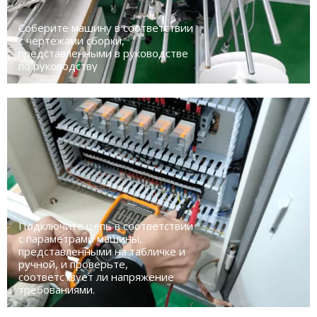
Соберите машину в соответствии
с чертежами сборки,
представленными в руководстве
по руководству
Подключите цепь в соответствии
с параметрами машины,
представленными на табличке и
ручной, и проверьте,
соответствует ли напряжение
требованиями.