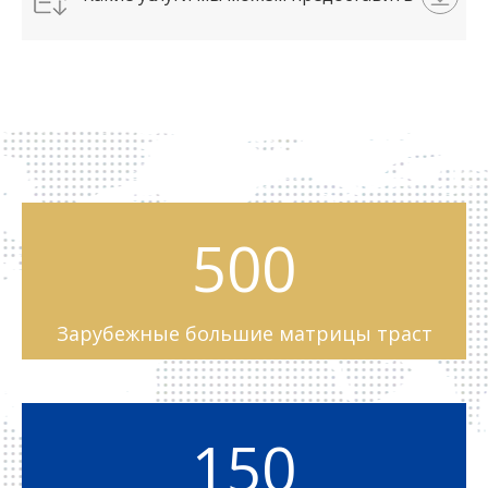
?pdf
500
Зарубежные большие матрицы траст
150