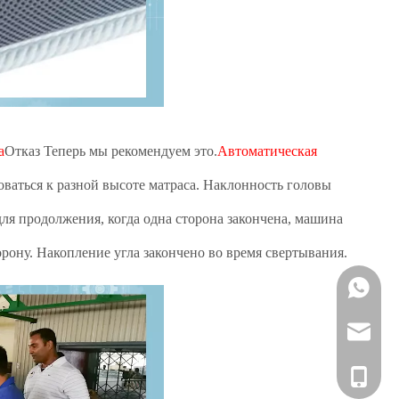
а
Отказ Теперь мы рекомендуем это.
Автоматическая
оваться к разной высоте матраса. Наклонность головы
для продолжения, когда одна сторона закончена, машина
орону. Накопление угла закончено во время свертывания.
+86 133
marketi
+86 133