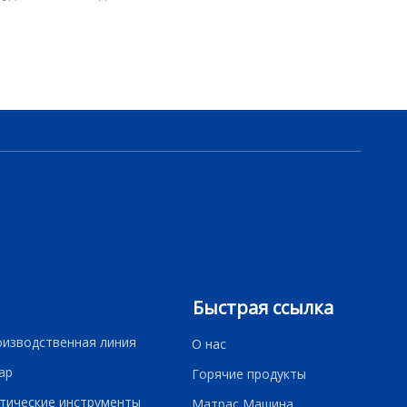
Быстрая ссылка
оизводственная линия
О нас
ар
Горячие продукты
тические инструменты
Матрас Машина