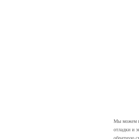
Мы можем п
отладки и э
обратную с