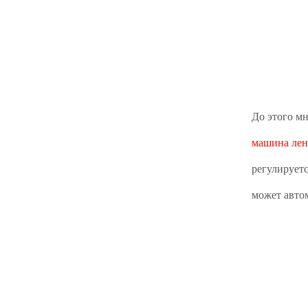
До этого м
машина лен
регулируетс
может автом