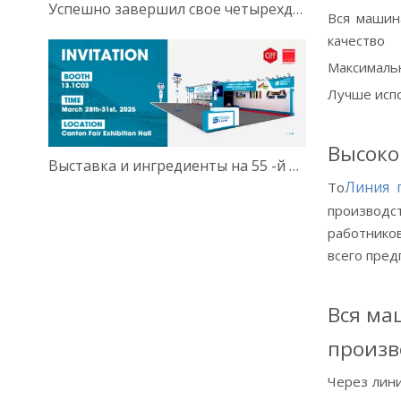
Успешно завершил свое четырехдневное участие!
Вся машин
качество
Максимальн
Лучше исп
Высоко
Выставка и ингредиенты на 55 -й 2025 году в Китае Гуанчжоу.
Линия 
То
производс
работнико
всего пред
Вся ма
произв
Через лин