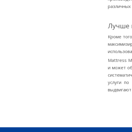
различных 
Лучше 
Кроме того
максимизир
использова
Mattress M
и может о
системати
услуги по
выдвигают 