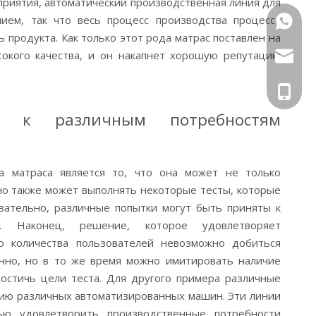
риятия, автоматический производственная линия для
ем, так что весь процесс производства процесса
+86 133
 продукта. Как только этот рода матрас поставлен на
сокого качества, и он накапнет хорошую репутацию
marketi
+86 133
и к различным потребностям
а матраса является то, что она может не только
но также может выполнять некоторые тесты, которые
вательно, различные попытки могут быть приняты к
в. Наконец, решение, которое удовлетворяет
о количества пользователей невозможно добиться
енно, но в то же время можно имитировать наличие
достичь цели теста. Для другого примера различные
цию различных автоматизированных машин. Эти линии
ью удовлетворить производственные потребности