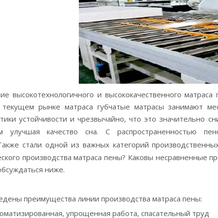
ие высокотехнологичного и высококачественного матраса
 текущем рынке матраса губчатые матрасы занимают ме
стики устойчивости и чрезвычайно, что это значительно с
м улучшая качество сна. С распространенностью пено
Также стали одной из важных категорий производственных
ского производства матраса пены? Каковы несравненные пр
обсуждаться ниже.
едены преимущества линии производства матраса пены:
оматизированная, упрощенная работа, спасательный труд