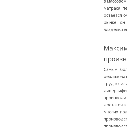
в массовом
матраса п
остается о
рынке, он
владельце
Макси
произв
Самым бол
реализова
трудно ил
диверсиф
производи
достаточн
многих по
производс
производс