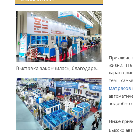
Приключен
жизни. На
Выставка закончилась, благодарен за встречу!
характери
тем самы
матрасов
автоматиче
подробно 
Ниже прив
Высоко авт