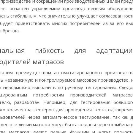
 производстве и сокращении производственных целей предп
ены оснащен управляемым производственным оборудовани
чень стабильным, что значительно улучшает согласованность
 будет приветствовать многих потребителей из-за его вы
в бренда.
мальная гибкость для адаптаци
одителей матрасов
ьшим преимуществом автоматизированного производств
ть независимую и контролируемое массовое производство, 
и невозможно выполнить по ручному тестированию. Следо
ицированным потребностям производителей матрасо
телю, разработан. Например, для тестирования большог
ого количества тестеров для проведения теста одноврем
льзователей через автоматическое тестирование, так как 
твенные линии матраса могут быть созданы через комбина
тва матрасов имеют разные функции и могут полност