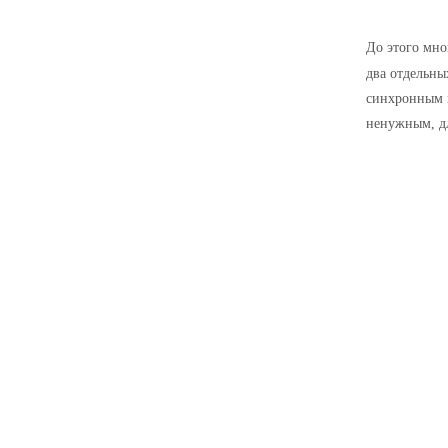
До этого мно
два отдельны
синхронным п
ненужным, дл