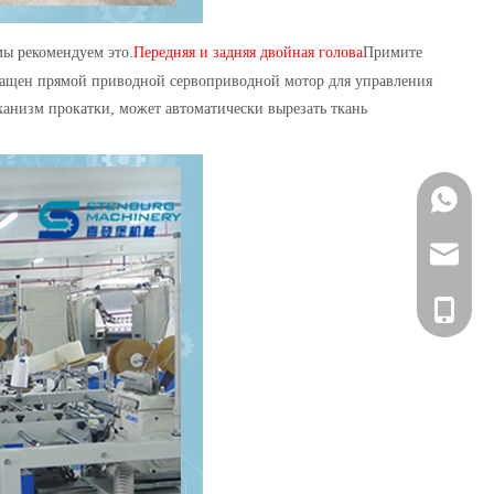
мы рекомендуем это.
Передняя и задняя двойная голова
Примите
снащен прямой приводной сервоприводной мотор для управления
анизм прокатки, может автоматически вырезать ткань
+86 133
marketi
+86 133