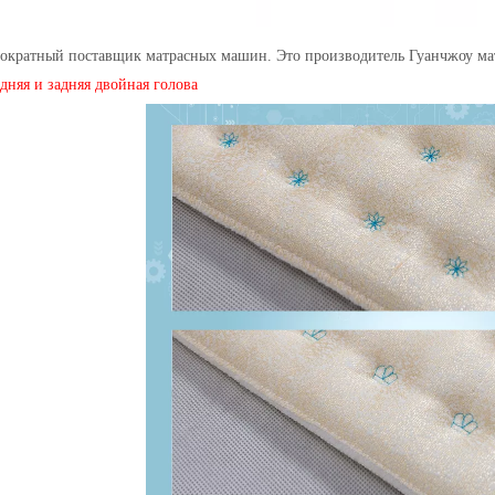
нократный поставщик матрасных машин. Это производитель Гуанчжоу ма
дняя и задняя двойная голова