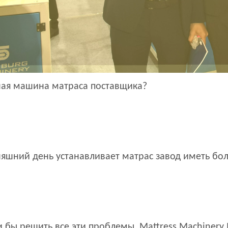
ая машина матраса поставщика?
няшний день устанавливает матрас завод иметь бо
 бы решить все эти проблемы. Mattress Machinery