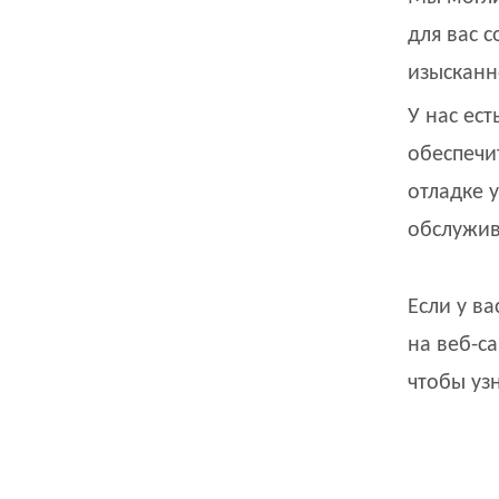
для вас 
изысканн
У нас ес
обеспечи
отладке 
обслужив
Если у ва
на веб-с
чтобы уз