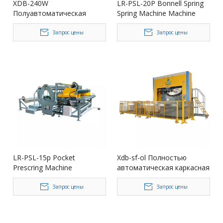
XDB-240W
LR-PSL-20P Bonnell Spring
Полуавтоматическая
Spring Machine Machine
барабана
Запрос цены
Запрос цены
LR-PSL-15p Pocket
Xdb-sf-ol Полностью
Prescring Machine
автоматическая каркасная
каркас для производства
матрасов
Запрос цены
Запрос цены