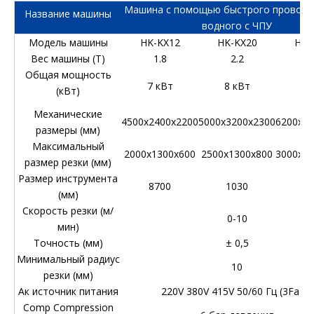
Машина с помощью быстрого проводн
Название машины
водного с ЧПУ
Модель машины
HK-KX12
HK-KX20
HK-
Вес машины (T)
1.8
2.2
2
Общая мощность
7 кВт
8 кВт
9 
(кВт)
Механические
4500x2400x2200
5000x3200x2300
6200x37
размеры (мм)
Максимальный
2000x1300x600
2500x1300x800
3000x13
размер резки (мм)
Размер инструмента
8700
1030
11
(мм)
Скорость резки (м/
0-10
мин)
Точность (мм)
± 0,5
Минимальный радиус
10
резки (мм)
Ак источник питания
220V 380V 415V 50/60 Гц (3Fase)
Comp Compression