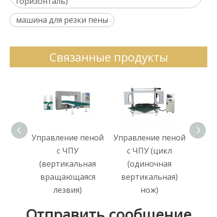
горизонталь)
машина для резки пены
Связанные продукты
Управление пеной
Управление пеной
Упра
с ЧПУ
с ЧПУ (цикл
с ЧП
(вертикальная
(одиночная
гори
вращающаяся
вертикальная)
лезвия)
нож)
Отправить сообщение