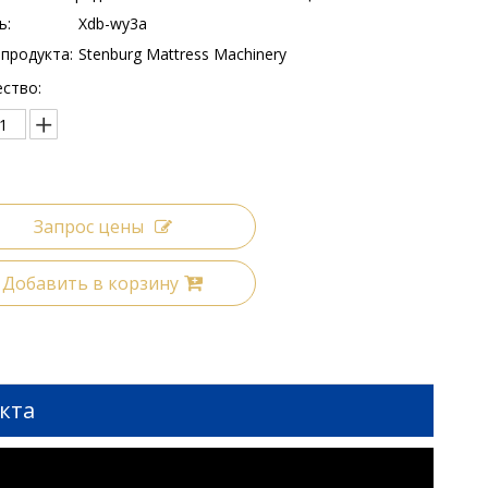
ь:
Xdb-wy3a
продукта:
Stenburg Mattress Machinery
ство:
Запрос цены
Добавить в корзину
кта