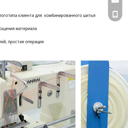
+86 133
логотипа клиента для комбинированного шитья
тощения материала
ей, простая операция