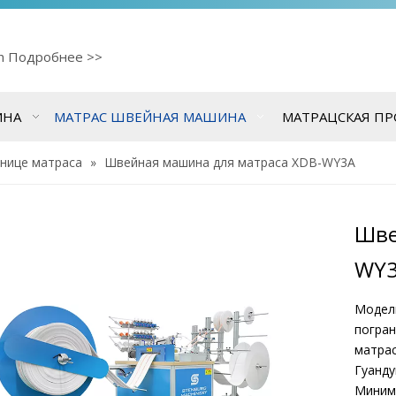
cn
Подробнее >>
ИНА
МАТРАС ШВЕЙНАЯ МАШИНА
МАТРАЦСКАЯ П
анице матраса
»
Швейная машина для матраса XDB-WY3A
Шве
WY
Модель
погра
матрас
Гуанду
Минима