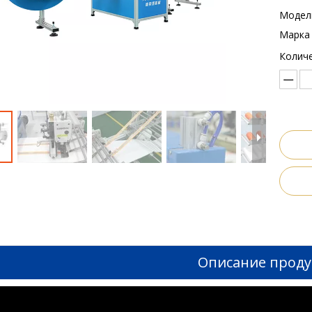
Модел
Марка 
Количе
Описание проду