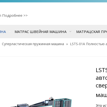
cn
Подробнее >>
ИНА
МАТРАС ШВЕЙНАЯ МАШИНА
МАТРАЦСКАЯ П
»
Суперластическая пружинная машина
»
LSTS-01A Полностью 
LST
авт
све
маш
Это ус