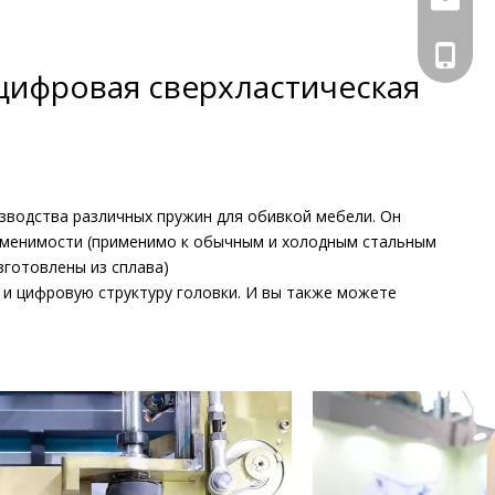
+86 133
цифровая сверхластическая
зводства различных пружин для обивкой мебели. Он
именимости (применимо к обычным и холодным стальным
зготовлены из сплава)
у и цифровую структуру головки. И вы также можете