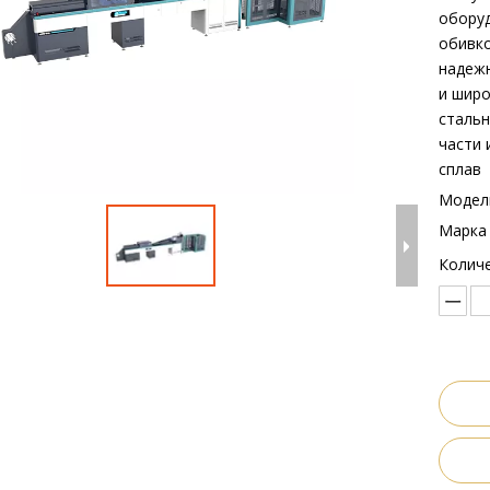
оборуд
обивко
надеж
и шир
стальн
части 
сплав
Модел
Марка 
Количе