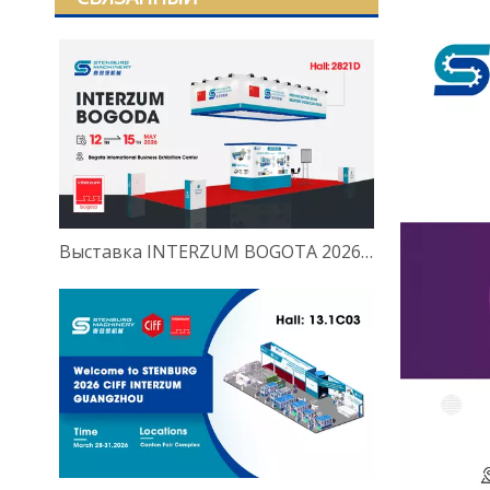
Выставка INTERZUM BOGOTA 2026 вот-вот откроется. Стенбург искренне приглашает вас посетить отраслевое мероприятие Южной Америки.