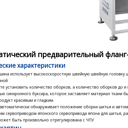
атический предварительный фланг
еские характеристики
ина использует высокоскоростную швейную швейную головку ц
чной
е установить количество оборков, а количество оборков до и п
ю синхронного буксира, которое заставляет материал ткани б
родукт красивым и гладким.
автоматически обнаруживает положение оборки шитья и автом
им сервоприводом японского сервопривода япона для шитья, ра
может быть произвольно отрегулирована с ЧПУ