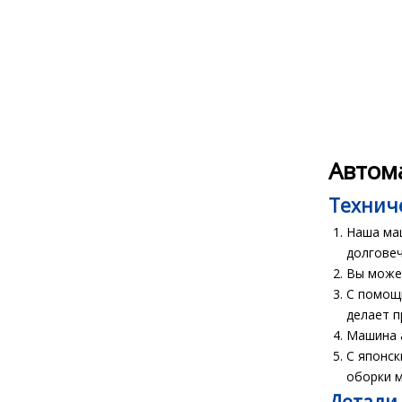
Автом
Технич
Наша маш
долгове
Вы может
С помощь
делает п
Машина 
С японск
оборки 