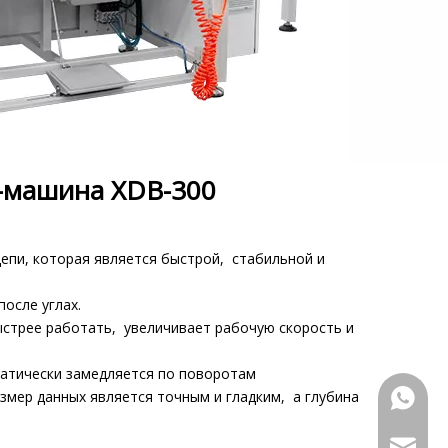
-машина XDB-300
епи, которая является быстрой, стабильной и
осле углах.
ыстрее работать, увеличивает рабочую скорость и
атически замедляется по поворотам
змер данных является точным и гладким, а глубина
+86 133
marketi