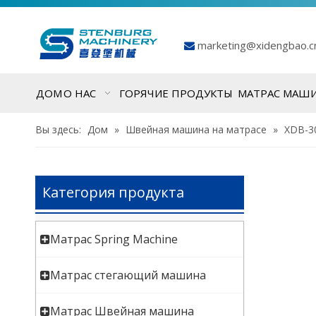
marketing@xidengbao.

ДОМ
О НАС
ГОРЯЧИЕ ПРОДУКТЫ
МАТРАС МАШ
Вы здесь:
Дом
»
Швейная машина на матрасе
»
XDB-3
Категория продукта
Матрас Spring Machine
Матрас стегающий машина
Матрас Швейная машина