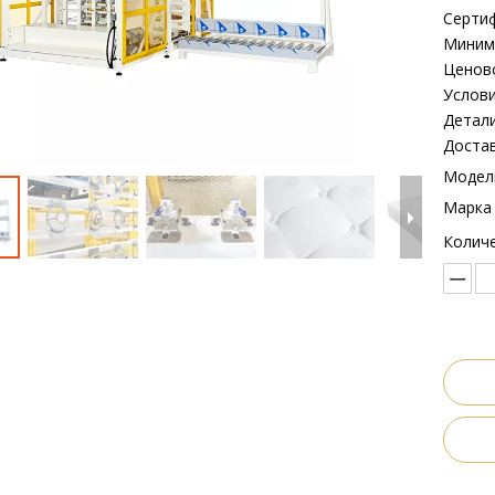
Сертиф
Минима
Ценово
Услови
Детали
Достав
Модел
Марка 
Количе