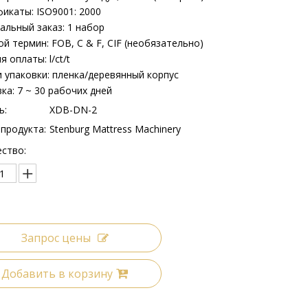
икаты: ISO9001: 2000
льный заказ: 1 набор
й термин: FOB, C & F, CIF (необязательно)
я оплаты: l/ct/t
 упаковки: пленка/деревянный корпус
ка: 7 ~ 30 рабочих дней
ь:
XDB-DN-2
продукта:
Stenburg Mattress Machinery
ство:
Запрос цены
Добавить в корзину