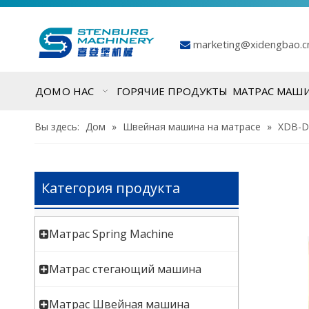
marketing@xidengbao.

ДОМ
О НАС
ГОРЯЧИЕ ПРОДУКТЫ
МАТРАС МАШ
Вы здесь:
Дом
»
Швейная машина на матрасе
»
XDB-D
Категория продукта
Матрас Spring Machine
Матрас стегающий машина
Матрас Швейная машина