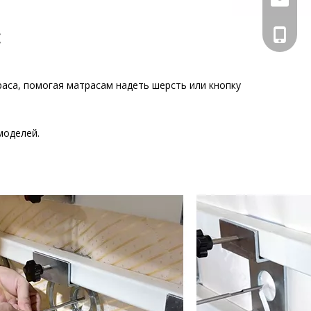
с
+86 133
атраса, помогая матрасам надеть шерсть или кнопку
моделей.