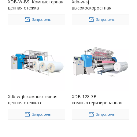
XDB-W-BSJ Компьютерная
Xdb-w-sj
цепная стежка
высокоскоростная
компьютеризированная
цепочка стеганая стеганая
Запрос цены
Запрос цены
машина
Xdb-w-jh компьютерная
XDB-128-3B
цепная стежка с
компьютеризированная
мультигласовой стеганой
строчка стеганая стеганая
машиной (толще)
машина
Запрос цены
Запрос цены