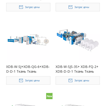
Многоименовый
Компьютерная цепная
стегающий режущий
стежка
Запрос цены
Запрос цены
XDB-W-SJ+XDB-QG-6+XDB-
XDB-W-SJS-3S+ XDB-FQ-2+
D-D-1 Ткань Ткань
XDB-D-D-1 Ткань Ткань
Полностью
Полностью
автоматическая
автоматическая
Запрос цены
Запрос цены
компьютеризированная
сверхвысокая скорость
цепная стежка
компьютеризированная
многосельная стеганая
цепная стеганая стеганая
одеяла+компьютерный
одеяла+ четыре бокового
резак
погашения и резка+