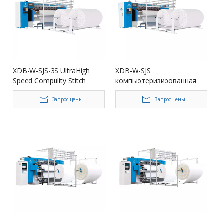
панель+автоматическая
автоматическая
производственная линия
производственная линия.
на укладку
XDB-W-SJS-3S UltraHigh
XDB-W-SJS
Speed ​​Compulity Stitch
компьютеризированная
Stitch
цепная стежка
Запрос цены
Запрос цены