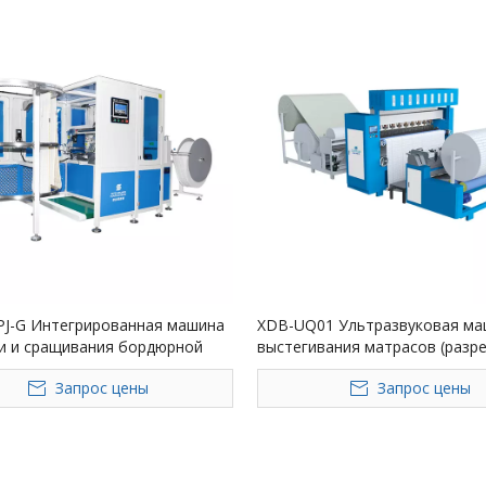
J-G Интегрированная машина
XDB-UQ01 Ультразвуковая ма
ки и сращивания бордюрной
выстегивания матрасов (разр
атраса
границ)
Запрос цены
Запрос цены