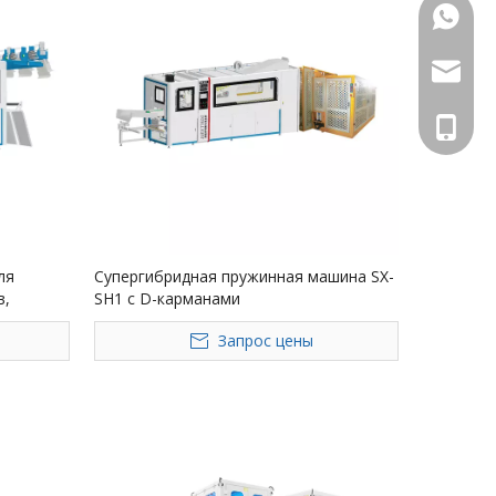
+86 133
marketi
+86 133
ля
Супергибридная пружинная машина SX-
в,
SH1 с D-карманами
0 рядов/
Запрос цены