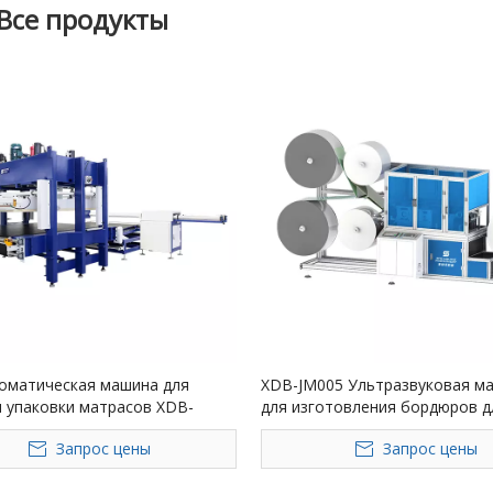
Все продукты
оматическая машина для
XDB-JM005 Ультразвуковая м
и упаковки матрасов XDB-
для изготовления бордюров д
M
матрасов (модель по индивид
Запрос цены
Запрос цены
заказу)