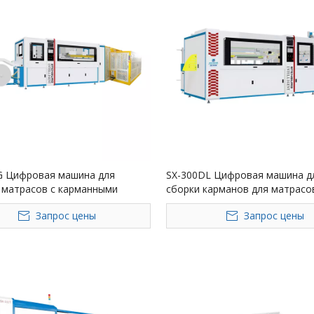
G Цифровая машина для
SX-300DL Цифровая машина д
 матрасов с карманными
сборки карманов для матрасо
и, 200 пружин/мин, ядро ​​ПЛК
управляемая ПЛК, 380 В, 17–2
Запрос цены
Запрос цены
мин