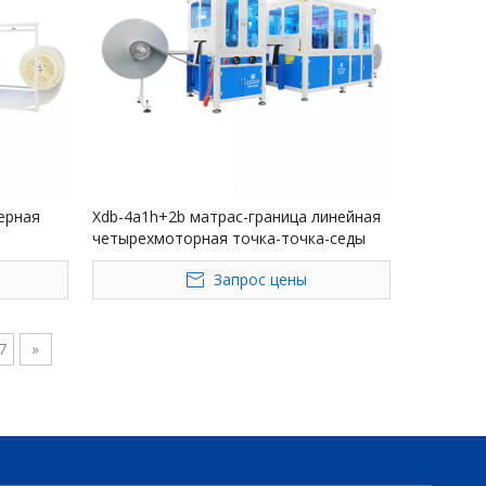
ерная
Xdb-4a1h+2b матрас-граница линейная
четырехмоторная точка-точка-седы
Запрос цены
7
»