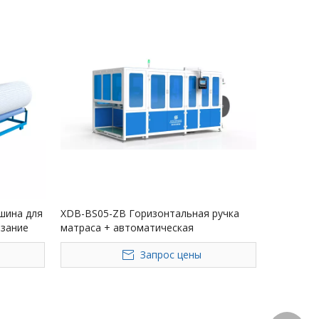
шина для
XDB-BS05-ZB Горизонтальная ручка
езание
матраса + автоматическая
производственная линия для шитья
Запрос цены
передней этикетки