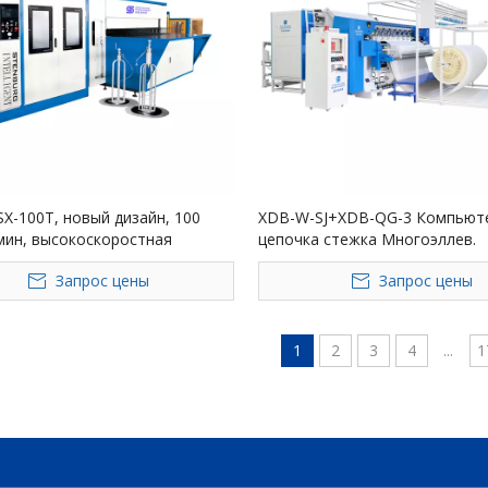
X-100T, новый дизайн, 100
XDB-W-SJ+XDB-QG-3 Компьют
мин, высокоскоростная
цепочка стежка Многоэллев.
ическая линия для переноса
Запрос цены
Запрос цены
onnell
1
2
3
4
...
1