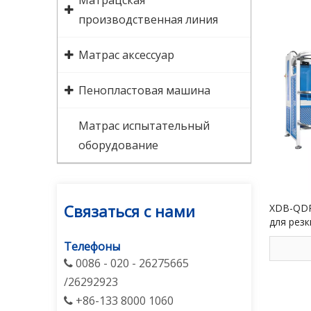
Матрацская
производственная линия
Матрас аксессуар
Пенопластовая машина
Матрас испытательный
оборудование
Связаться с нами
XDB-QDP
для рез
ленты м
Телефоны
0086 - 020 - 26275665

/26292923
+86-133 8000 1060
