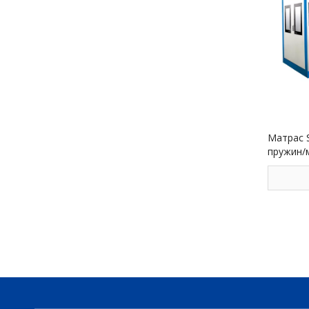
Матрас S
пружин/
автомат
пружин B