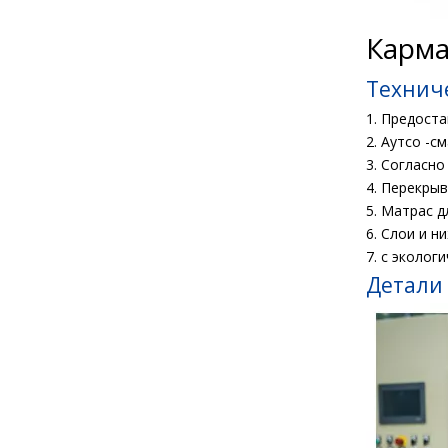
Карма
Технич
1. Предост
2. Аутсо -с
3. Согласно
4. Перекры
5. Матрас д
6. Слои и н
7. с эколог
Детали