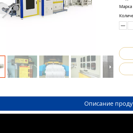
Марка 
Количе
Описание проду