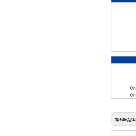
Оп
Оп
предыдущ