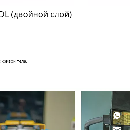
L (двойной слой)
 кривой тела.
+86 133
marketi