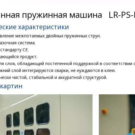
нная пружинная машина LR-PS-D
еские характеристики
авление межпотаемых двойных пружинных струн.
мазочная система.
 стандарту CE.
вающийся продукт.
ля слоя, обладающий постепенной поддержкой в ​​соответствии с
ижний слой интегрируются сварки, не нуждаются в клею.
ически чистой, стабильной и аккуратной структурой.
 картин