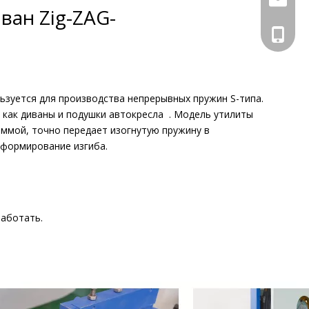
ван Zig-ZAG-
+86 133
ьзуется для производства непрерывных пружин S-типа.
 как диваны и подушки автокресла . Модель утилиты
ммой, точно передает изогнутую пружину в
 формирование изгиба.
работать.