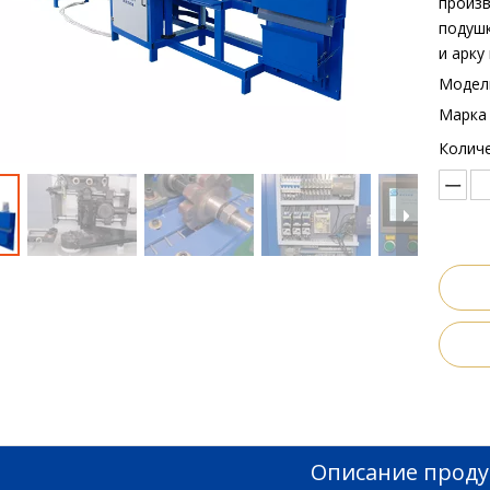
произв
подушк
и арку
Модел
Марка 
Количе
Описание проду