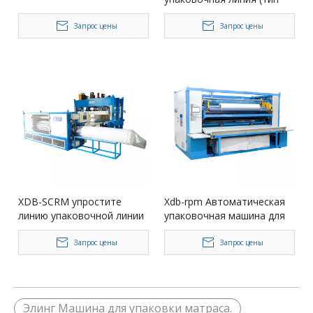
ручного мешка)
Запрос цены
Запрос цены
XDB-SCRM упростите
Xdb-rpm Автоматическая
линию упаковочной линии
упаковочная машина для
матраса для матраса
упаковки матраса (выход
на регулируемый)
Запрос цены
Запрос цены
Элинг Машина для упаковки матраса.