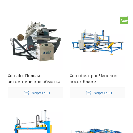
Xdb-afrc Полная
Xdb-td матрас Чискер и
автоматическая обмотка
носок ближе
губки
Запрос цены
Запрос цены