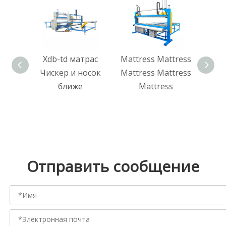
Xdb-td матрас
Mattress Mattress
Xdb
Чискер и носок
Mattress Mattress
авт
ближе
Mattress
обм
Отправить сообщение