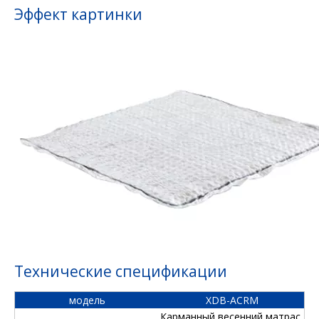
Эффект картинки
Технические спецификации
модель
XDB-ACRM
Карманный весенний матрас,