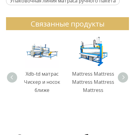
Упаковочная линия матраса ручного пакета
Связанные продукты
Xdb-td матрас
Mattress Mattress
Xdb
Чискер и носок
Mattress Mattress
авт
ближе
Mattress
обм