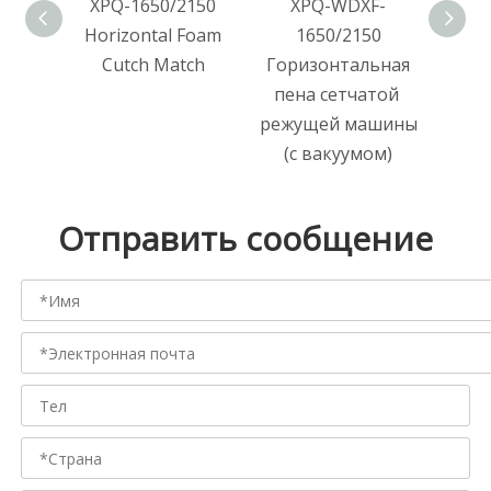
XPQ-1650/2150
XPQ-WDXF-
XPQ-
Horizontal Foam
1650/2150
Hor
Cutch Match
Горизонтальная
пена сетчатой ​​
режущей машины
(с вакуумом)
Отправить сообщение